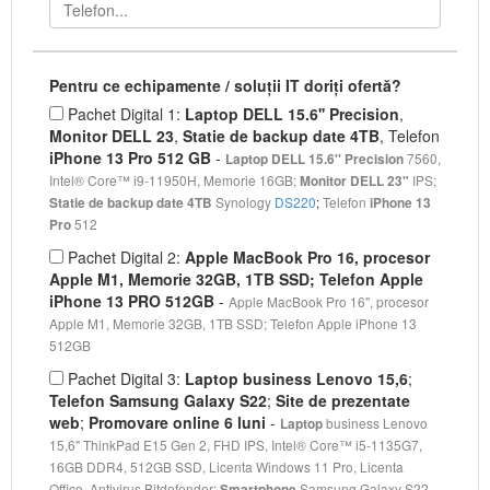
Pentru ce echipamente / soluții IT doriți ofertă?
Pachet Digital 1:
Laptop DELL 15.6'' Precision
,
Monitor DELL 23
,
Statie de backup date 4TB
, Telefon
iPhone 13 Pro 512 GB
-
7560,
Laptop DELL 15.6'' Precision
Intel® Core™ i9-11950H, Memorie 16GB;
IPS;
Monitor DELL 23"
Synology
DS220
;
Telefon
Statie de backup date 4TB
iPhone 13
512
Pro
Pachet Digital 2:
Apple MacBook Pro 16, procesor
Apple M1, Memorie 32GB, 1TB SSD; Telefon Apple
iPhone 13 PRO 512GB
-
Apple MacBook Pro 16", procesor
Apple M1, Memorie 32GB, 1TB SSD; Telefon Apple iPhone 13
512GB
Pachet Digital 3:
Laptop business Lenovo 15,6
;
Telefon Samsung Galaxy S22
;
Site de prezentate
web
;
Promovare online 6 luni
-
business Lenovo
Laptop
15,6" ThinkPad E15 Gen 2, FHD IPS, Intel® Core™ i5-1135G7,
16GB DDR4, 512GB SSD, Licenta Windows 11 Pro, Licenta
Office, Antivirus Bitdefender;
Samsung Galaxy S22,
Smartphone