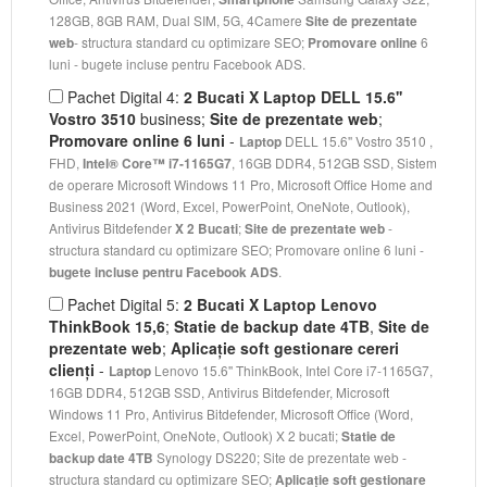
128GB, 8GB RAM, Dual SIM, 5G, 4Camere
Site de prezentate
- structura standard cu optimizare SEO;
6
web
Promovare online
luni - bugete incluse pentru Facebook ADS.
Pachet Digital 4:
2 Bucati X Laptop DELL 15.6''
Vostro 3510
business;
Site de prezentate web
;
Promovare online 6 luni
-
DELL 15.6'' Vostro 3510 ,
Laptop
FHD,
, 16GB DDR4, 512GB SSD, Sistem
Intel® Core™ i7-1165G7
de operare Microsoft Windows 11 Pro, Microsoft Office Home and
Business 2021 (Word, Excel, PowerPoint, OneNote, Outlook),
Antivirus Bitdefender
;
-
X 2 Bucati
Site de prezentate web
structura standard cu optimizare SEO; Promovare online 6 luni -
.
bugete incluse pentru Facebook ADS
Pachet Digital 5:
2 Bucati X Laptop Lenovo
ThinkBook 15,6
;
Statie de backup date 4TB
,
Site de
prezentate web
;
Aplicație soft gestionare cereri
clienți
-
Lenovo 15.6'' ThinkBook, Intel Core i7-1165G7,
Laptop
16GB DDR4, 512GB SSD, Antivirus Bitdefender, Microsoft
Windows 11 Pro, Antivirus Bitdefender, Microsoft Office (Word,
Excel, PowerPoint, OneNote, Outlook) X 2 bucati;
Statie de
Synology DS220; Site de prezentate web -
backup date 4TB
structura standard cu optimizare SEO;
Aplicație soft gestionare