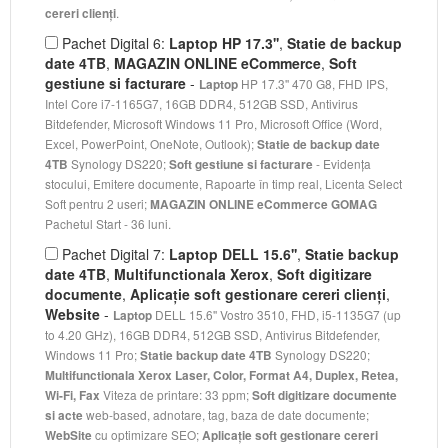
.
cereri clienți
Pachet Digital 6:
Laptop HP 17.3''
,
Statie de backup
date 4TB
,
MAGAZIN ONLINE eCommerce
,
Soft
gestiune si facturare
-
HP 17.3'' 470 G8, FHD IPS,
Laptop
Intel Core i7-1165G7, 16GB DDR4, 512GB SSD, Antivirus
Bitdefender, Microsoft Windows 11 Pro, Microsoft Office (Word,
Excel, PowerPoint, OneNote, Outlook);
Statie de backup date
Synology DS220;
- Evidența
4TB
Soft gestiune si facturare
stocului, Emitere documente, Rapoarte în timp real, Licenta Select
Soft pentru 2 useri;
MAGAZIN ONLINE eCommerce GOMAG
Pachetul Start - 36 luni.
Pachet Digital 7:
Laptop DELL 15.6''
,
Statie backup
date 4TB
,
Multifunctionala Xerox
,
Soft digitizare
documente
,
Aplicație soft gestionare cereri clienți
,
Website
-
DELL 15.6'' Vostro 3510, FHD, i5-1135G7 (up
Laptop
to 4.20 GHz), 16GB DDR4, 512GB SSD, Antivirus Bitdefender,
Windows 11 Pro;
Synology DS220;
Statie backup date 4TB
Multifunctionala Xerox Laser, Color, Format A4, Duplex, Retea,
Viteza de printare: 33 ppm;
Wi-Fi, Fax
Soft digitizare documente
web-based, adnotare, tag, baza de date documente;
si acte
cu optimizare SEO;
WebSite
Aplicație soft gestionare cereri